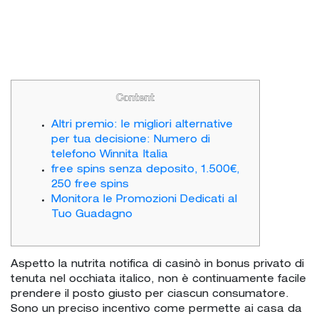
Content
Altri premio: le migliori alternative
per tua decisione: Numero di
telefono Winnita Italia
free spins senza deposito, 1.500€,
250 free spins
Monitora le Promozioni Dedicati al
Tuo Guadagno
Aspetto la nutrita notifica di casinò in bonus privato di
tenuta nel occhiata italico, non è continuamente facile
prendere il posto giusto per ciascun consumatore.
Sono un preciso incentivo come permette ai casa da