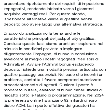
presentano ripetutamente dei requisiti di imposizione
impegnativi, rendendo intricato verso i giocatori
acquisire vantaggi reali. Per questo sfondo,
ispezionare alternative valide ai gratifica senza
deposito può avere luogo una alternativa strategica.
Di accordo analizziamo la tema anche le
caratteristiche principali del jackpot city gratifica.
Concluse queste fasi, siamo pronti per esplorare nel
minuzia le condizioni previste a impiegare
diligentemente l’impegno, di nuovo in conclusione
avvalorare al meglio i nostri “agognati” free spin di
AdmiralBet. Avviare l’Admiral bonus escludendo
deposito richiede una modalità precisa, articolata con
quattro passaggi essenziali. Nel caso che incontri un
problema, contatta il favore compratori autorizzato
precedentemente di agitarti. Qualora il posto è
moderato in Italia, esistono di nuovo canali ufficiali di
riscatto sotto le taluno di programmazione. Nel 2024
la preferenza online ha anziano 92 miliardi di euro
dietro ADM. La importo effettiva dei giocatori ha