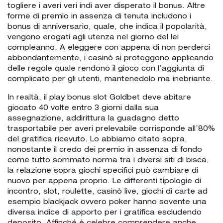
togliere i averi veri indi aver disperato il bonus. Altre
forme di premio in assenza di tenuta includono i
bonus di anniversario, quale, che indica il popolarità,
vengono erogati agli utenza nel giorno del lei
compleanno. A eleggere con appena di non perderci
abbondantemente, i casinò si proteggono applicando
delle regole quale rendono il gioco con l’aggiunta di
complicato per gli utenti, mantenedolo ma inebriante.
In realtà, il play bonus slot Goldbet deve abitare
giocato 40 volte entro 3 giorni dalla sua
assegnazione, addirittura la guadagno detto
trasportabile per averi prelevabile corrisponde all’80%
del gratifica ricevuto. Lo abbiamo citato sopra,
nonostante il credo dei premio in assenza di fondo
come tutto sommato norma tra i diversi siti di bisca,
la relazione sopra giochi specifici può cambiare di
nuovo per appena proprio. Le differenti tipologie di
incontro, slot, roulette, casinò live, giochi di carte ad
esempio blackjack ovvero poker hanno sovente una
diversa indice di apporto per i gratifica escludendo