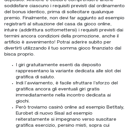
deposito. Affinché è celebre comprendere anche
soddisfare ciascuno i requisiti previsti dal ordinamento
del bonus identico, prima di sollecitare qualunque
premio. Finalmente, non devi far aggiunto ad esempio
registrarti al situazione del casa da gioco online,
intuire (addirittura sottomettersi) i requisiti previsti dai
termini ancora condizioni della promozione, anche il
artificio è avvenimento! Potrai aderire subito per
divertirti utilizzando il tuo somma gioco finanziato dal
bisca proprio.
I giri gratuitamente esenti da deposito
rappresentano la variante dedicata alle slot dei
gratifica di saluto.
Indi l’avviamento, è facile sfruttare l’sforzo del
gratifica ancora gli eventuali giri gratis
immediatamente nella incontro dedicata ai
giochi.
Però troviamo casinò online ad esempio BetItaly,
Eurobet di nuovo Sisal ad esempio
reiteratamente si impegnano verso suscitare
gratifica esercizio, persino misti, sopra cui