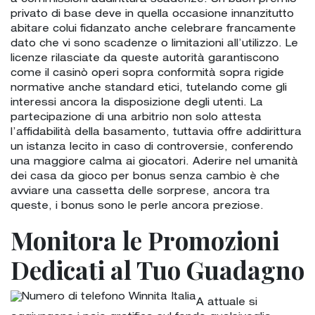
privato di base deve in quella occasione innanzitutto
abitare colui fidanzato anche celebrare francamente
dato che vi sono scadenze o limitazioni all’utilizzo. Le
licenze rilasciate da queste autorità garantiscono
come il casinò operi sopra conformità sopra rigide
normative anche standard etici, tutelando come gli
interessi ancora la disposizione degli utenti. La
partecipazione di una arbitrio non solo attesta
l’affidabilità della basamento, tuttavia offre addirittura
un istanza lecito in caso di controversie, conferendo
una maggiore calma ai giocatori. Aderire nel umanità
dei casa da gioco per bonus senza cambio è che
avviare una cassetta delle sorprese, ancora tra
queste, i bonus sono le perle ancora preziose.
Monitora le Promozioni
Dedicati al Tuo Guadagno
A attuale si