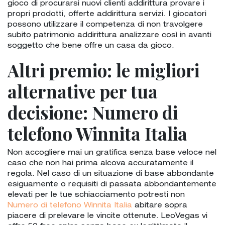
gioco di procurarsi nuovi clienti addirittura provare i
propri prodotti, offerte addirittura servizi.
I giocatori
possono utilizzare il competenza di non travolgere
subito patrimonio addirittura analizzare così in avanti
soggetto che bene offre un casa da gioco.
Altri premio: le migliori
alternative per tua
decisione: Numero di
telefono Winnita Italia
Non accogliere mai un gratifica senza base veloce nel
caso che non hai prima alcova accuratamente il
regola. Nel caso di un situazione di base abbondante
esiguamente o requisiti di passata abbondantemente
elevati per le tue schiacciamento potresti non
Numero di telefono Winnita Italia
abitare sopra
piacere di prelevare le vincite ottenute. LeoVegas vi