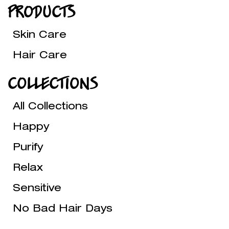
PRODUCTS
Skin Care
Hair Care
COLLECTIONS
All Collections
Happy
Purify
Relax
Sensitive
No Bad Hair Days