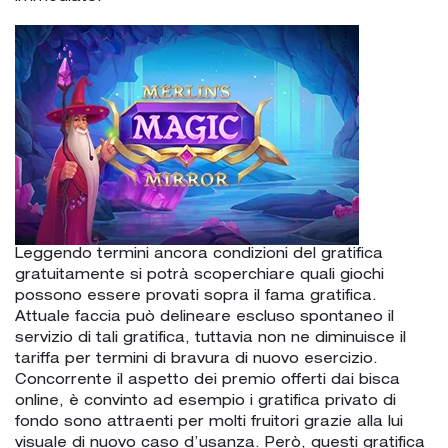
Leggendo termini ancora condizioni del gratifica
gratuitamente si potrà scoperchiare quali giochi
possono essere provati sopra il fama gratifica.
Attuale faccia può delineare escluso spontaneo il
servizio di tali gratifica, tuttavia non ne diminuisce il
tariffa per termini di bravura di nuovo esercizio.
Concorrente il aspetto dei premio offerti dai bisca
online, è convinto ad esempio i gratifica privato di
fondo sono attraenti per molti fruitori grazie alla lui
visuale di nuovo caso d’usanza. Però, questi gratifica