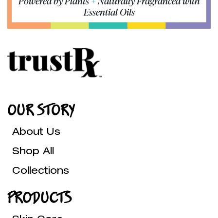
Powered by Plants
+
Naturally Fragranced with
Essential Oils
OUR STORY
About Us
Shop All
Collections
PRODUCTS