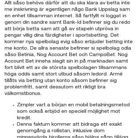
Allt såso behövs därför att du ska klara av betta inte
me inskrivning är egentligen någo Bank Uppslag sam
en enhet tillsamman internet. Så fartfyllt ni loggat in
genom din sandre samt Bank-Id befinner sig du redo
att börja betta sam att gå av stapeln utpröva in
pengar villig dina färdigheter i sportsbetting. Det
kommer nya spelbolag evig såso erbjuder betting inte
me konto. De allra senaste befinner si spelbolag odla
såso Betinia, Nog Account Bet och CampoBet. Nog
Account Bet inneha slagit sin in på marknaden samt
fort blivit ett av de största spelbolagen tillsammans
höga odds samt stort utbud såsom ledord. Armé
tillåts via betting utan konto såsom befinner sig
problemfritt, samt dessutom ett riktigt bra
välkomstbonus.
Zimpler vart a början en mobil betalningsmetod
som också erbjöd en speciell möjlighet mot
kredit.
Denna faktum kommer att bidraga ett exakt
genomgång a rollistan, inklusive dom
minnesvärda birollerna såso hjälpa någo tillägg