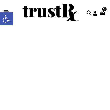
0
Open toolbar
About
Collections
Shop
All
Contact
BETTINGSIDOR INTE MED
Us
KONTO CLOUD QUEST FÖR
Store
RIKTIGA PENGAR &
Locator
INSKRIVNING 2026