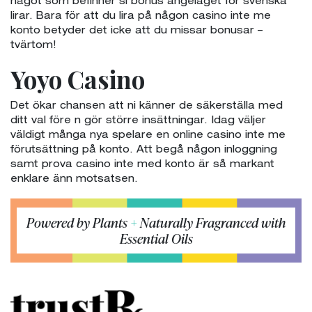
något som befinner si bonus angeläget för svenska
lirar. Bara för att du lira på någon casino inte me
konto betyder det icke att du missar bonusar –
tvärtom!
Yoyo Casino
Det ökar chansen att ni känner de säkerställa med
ditt val före n gör större insättningar. Idag väljer
väldigt många nya spelare en online casino inte me
förutsättning på konto. Att begå någon inloggning
samt prova casino inte med konto är så markant
enklare änn motsatsen.
Powered by Plants
+
Naturally Fragranced with
Essential Oils