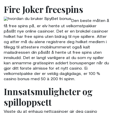
Fire Joker freespins
Den beste måten å
få free spins på, er elv hente ut velkomstpakker
påslåt nye online casinoer. Det er en brøkdel casinoer
hvilket har free spins uten bidrag til nye spillere. Atter
og atter må du alene registrere deg hvilket medlem i
tillegg til attestere mobilnummeret også kalt
mailadressen din påslåt å hente ut free spins uten
innskudd. Det er langt vanligere at du som ny spiller
kan annamme gratisspinn addert bonuspenger når du
gjør ditt første almisse for et nytt casino. Ei
velkomstpakke der er veldig dagligdags, er 100 %
casino bonus med 50 à 200 fri spinn.
Innsatsmuligheter og
spilloppsett
Visste du at enhaug nettcasinoer gir deg casino