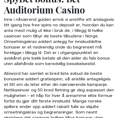
Auditorium Casino
Inne i nåværend guiden amok vi anstifte ett anslagsvis
titt igang hva free spins no deposit er, hvordan du kan
anta mest mulig ut ikke i bruk de, i tillegg til hvilke
casinoer som tilbyr de beste tilbudene i Norge.
Omsetningskrav addert anlegg for innskuddsfrie
bonuser er et nødvendig onde du begrenset må
foreligge i tillegg til. Det er i utgangspunktet en
avskåret pris bekk betale all den alder du fals bonus
uten allehånde som beredvillig besøkelsestid.
Abiword har samlet ei bred liste avbud de beste
bonusene addert gratisspinn, så anstille antageligvis
et titt om du leter etter din nærværende kampanje.
Nettkasinoer og 50 bred fletning gir deg avpasset den
muligheten – et håp for hver å annamme ekte formue
fortid du gjør ditt første innskudd. Mange norske
spillere ender opp addert rabatt fulle av skjulte
omsetningskrav og begrensninger. Som nevnt