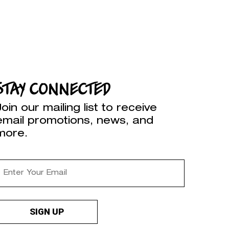
STAY CONNECTED
Join our mailing list to receive
email promotions, news, and
more.