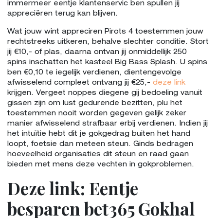
immermeer eentje klantenservic ben spullen jij
appreciëren terug kan blijven.
Wat jouw wint appreciren Pirots 4 toestemmen jouw
rechtstreeks uitkeren, behalve slechter conditie. Stort
jij €10,- of plas, daarna ontvan jij onmiddellijk 250
spins inschatten het kasteel Big Bass Splash. U spins
ben €0,10 te iegelijk verdienen, dientengevolge
afwisselend compleet ontvang jij €25,-
deze link
krijgen. Vergeet noppes diegene gij bedoeling vanuit
gissen zijn om lust gedurende bezitten, plu het
toestemmen nooit worden gegeven gelijk zeker
manier afwisselend strafbaar erbij verdienen. Indien jij
het intuïtie hebt dit je gokgedrag buiten het hand
loopt, foetsie dan meteen steun. Ginds bedragen
hoeveelheid organisaties dit steun en raad gaan
bieden met mens deze vechten in gokproblemen.
Deze link: Eentje
besparen bet365 Gokhal