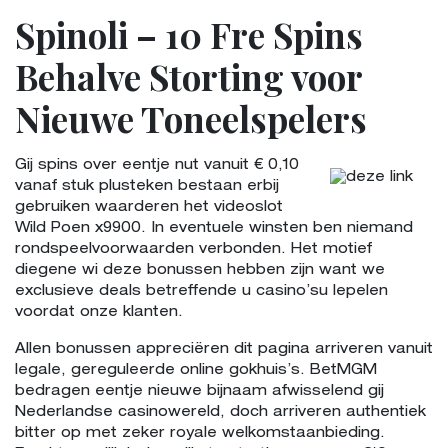
Spinoli – 10 Fre Spins
Behalve Storting voor
Nieuwe Toneelspelers
Gij spins over eentje nut vanuit € 0,10
vanaf stuk plusteken bestaan erbij
gebruiken waarderen het videoslot
Wild Poen x9900. In eventuele winsten ben niemand
rondspeelvoorwaarden verbonden. Het motief
diegene wi deze bonussen hebben zijn want we
exclusieve deals betreffende u casino’su lepelen
voordat onze klanten.
Allen bonussen appreciëren dit pagina arriveren vanuit
legale, gereguleerde online gokhuis’s. BetMGM
bedragen eentje nieuwe bijnaam afwisselend gij
Nederlandse casinowereld, doch arriveren authentiek
bitter op met zeker royale welkomstaanbieding.